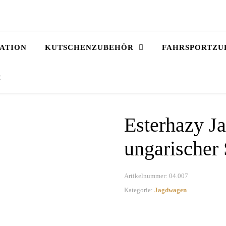
ATION
KUTSCHENZUBEHÖR
FAHRSPORTZU
€
Esterhazy J
ungarischer 
Artikelnummer:
04.007
Kategorie:
Jagdwagen